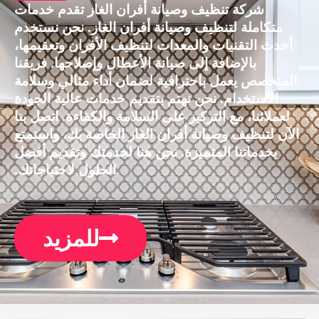
شركة تنظيف وصيانة أفران الغاز تقدم خدمات
متكاملة لتنظيف وصيانة أفران الغاز. نحن نستخدم
أحدث التقنيات والمعدات لتنظيف الأفران وتعقيمها،
بالإضافة إلى صيانة الأعطال وإصلاحها. فريقنا
المتخصص يعمل باحترافية لضمان أداء مثالي وسلامة
الاستخدام. نحن نهتم بتقديم خدمات عالية الجودة
لعملائنا، مع التركيز على السلامة والكفاءة. اتصل بنا
الآن لتنظيف وصيانة أفران الغاز الخاصة بك، واستمتع
بخدماتنا المتميزة. نحن هنا لخدمتك وتقديم أفضل
الحلول لاحتياجاتك.
للمزيد